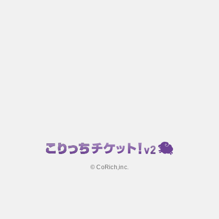
© CoRich,inc.